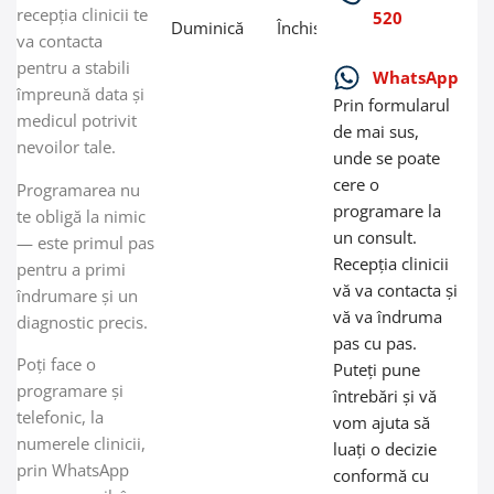
recepția clinicii te
520
Duminică
Închis
va contacta
pentru a stabili
WhatsApp
împreună data și
Prin formularul
medicul potrivit
de mai sus,
nevoilor tale.
unde se poate
cere o
Programarea nu
programare la
te obligă la nimic
un consult.
— este primul pas
Recepția clinicii
pentru a primi
vă va contacta și
îndrumare și un
vă va îndruma
diagnostic precis.
pas cu pas.
Poți face o
Puteți pune
programare și
întrebări și vă
telefonic, la
vom ajuta să
numerele clinicii,
luați o decizie
prin WhatsApp
conformă cu