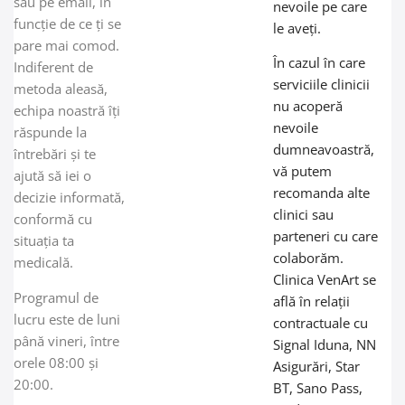
sau pe email, în
nevoile pe care
funcție de ce ți se
le aveți.
pare mai comod.
În cazul în care
Indiferent de
serviciile clinicii
metoda aleasă,
nu acoperă
echipa noastră îți
nevoile
răspunde la
dumneavoastră,
întrebări și te
vă putem
ajută să iei o
recomanda alte
decizie informată,
clinici sau
conformă cu
parteneri cu care
situația ta
colaborăm.
medicală.
Clinica VenArt se
Programul de
află în relații
lucru este de luni
contractuale cu
până vineri, între
Signal Iduna, NN
orele 08:00 și
Asigurări, Star
20:00.
BT, Sano Pass,