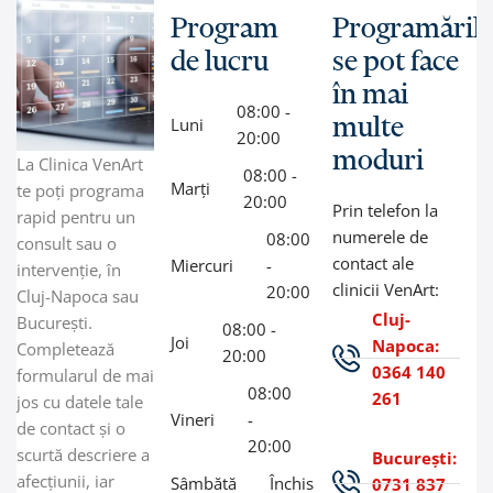
Program
Programăril
de lucru
se pot face
în mai
08:00 -
multe
Luni
20:00
moduri
La Clinica VenArt
08:00 -
Marți
te poți programa
20:00
Prin telefon la
rapid pentru un
numerele de
08:00
consult sau o
contact ale
Miercuri
-
intervenție, în
clinicii VenArt:
20:00
Cluj-Napoca sau
Cluj-
București.
08:00 -
Joi
Napoca:
Completează
20:00
0364 140
formularul de mai
08:00
261
jos cu datele tale
Vineri
-
de contact și o
20:00
scurtă descriere a
București:
afecțiunii, iar
Sâmbătă
Închis
0731 837