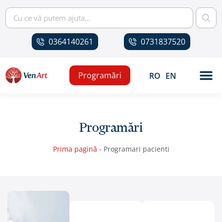
0364140261
0731837520
Programări
RO
EN
Programări
Prima pagină
-
Programari pacienti