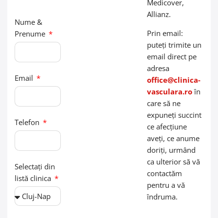
Medicover,
Allianz.
Nume &
Prin email:
Prenume
puteți trimite un
email direct pe
adresa
Email
office@clinica-
vasculara.ro
în
care să ne
expuneți succint
Telefon
ce afecțiune
aveți, ce anume
doriți, urmând
ca ulterior să vă
Selectați din
contactăm
listă clinica
pentru a vă
îndruma.