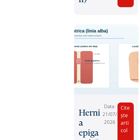
Data:
Cite
Herni
21/07/
ște
a
2026
arti
col
epiga