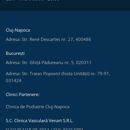
Cluj-Napoca
Adresa: Str. René Descartes nr. 27, 400486
București
Adresa: Str. Ghiță Pădureanu nr. 5, 020311
Adresa: Str. Traian Popovici (fosta Unității) nr. 79-91,
031424
Clinici Partenere:
Clinica de Podiatrie Cluj-Napoca
S.C. Clinica Vasculară Venart S.R.L.
J12/1354/18.05.2012 / CUI: 30214391