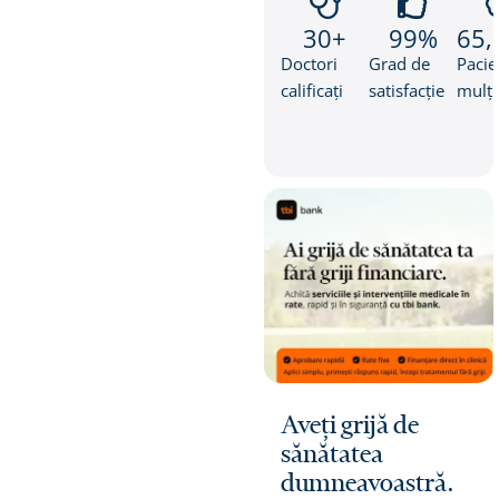
30
+
99
%
65,
Doctori
Grad de
Pacie
calificați
satisfacție
mulțu
Aveți grijă de
sănătatea
dumneavoastră.