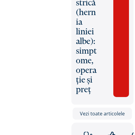
strică
(hern
ia
liniei
albe):
simpt
ome,
opera
ție și
preț
Vezi toate articolele