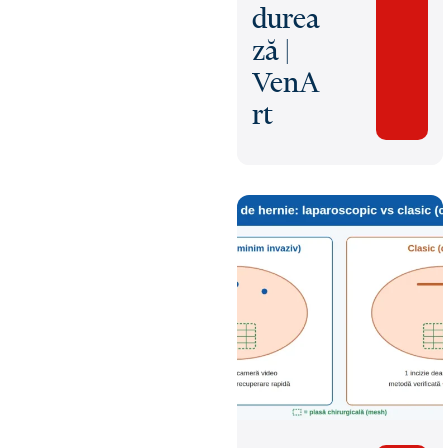
durea
ză |
VenA
rt