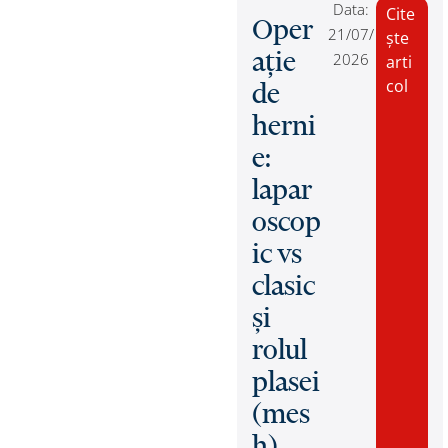
Data:
Cite
Oper
21/07/
ște
ație
2026
arti
col
de
herni
e:
lapar
oscop
ic vs
clasic
și
rolul
plasei
(mes
h)