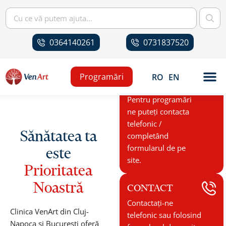
0364140261
0731837520
Programări
RO
EN
PROGRAMĂRI
Pentru programări
ne puteți contacta
telefonic /
Sănătatea ta
completând
formularul de pe
este
site.
Prioritatea
Noastră
CONTACT
Contactați-ne
Clinica VenArt din Cluj-
telefonic sau folosind
Napoca și București oferă