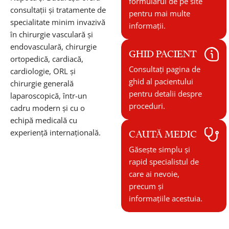
formularul de pe site
consultații și tratamente de
pentru mai multe
specialitate minim invazivă
informații.
în chirurgie vasculară și
endovasculară, chirurgie
GHID PACIENT
ortopedică, cardiacă,
Consultați pagina de
cardiologie, ORL și
ghid al pacientului
chirurgie generală
pentru detalii despre
laparoscopică, într-un
proceduri.
cadru modern și cu o
echipă medicală cu
experiență internațională.
CAUTĂ MEDIC
Găsește simplu și
rapid specialistul de
care ai nevoie,
precum și
informațiile acestuia.