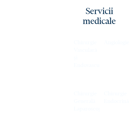
Servicii
medicale
Chirurgie
Angiologie
Vasculară
și
Endovasculară
Chirurgie
Chirurgie
Generală
Endocrină
Laparoscopică