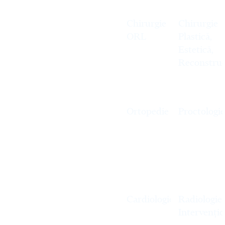
Chirurgie
Chirurgie
ORL
Plastică,
Estetică,
Reconstruc
Ortopedie
Proctologie
Cardiologie
Radiologie
Intervențio