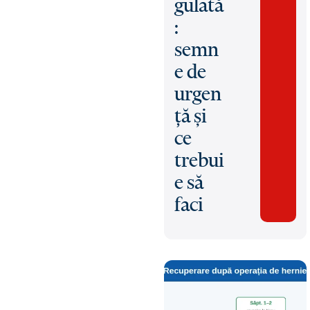
gulată
:
semn
e de
urgen
ță și
ce
trebui
e să
faci