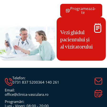
Programează-
te
Vezi ghidul
pacientului și
al vizitatorului
Telefon:
0731 837 520
0364 140 261
Email:
office@clinica-vasculara.ro​
Programări:
Luni - Vineri: 08:00 - 20:00