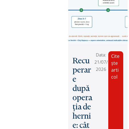
Data:
Cite
Recu
21/07/
ște
perar
2026
arti
col
e
după
opera
ția de
herni
e: cât