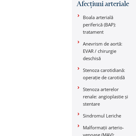
Afecțiuni arteriale
Boala arterială
periferică (BAP):
tratament
Anevrism de aortă:
EVAR / chirurgie
deschisă
Stenoza carotidiană:
operație de carotidă
Stenoza arterelor
renale: angioplastie și
stentare
Sindromul Leriche
Malformații arterio-
venoase (MAV):