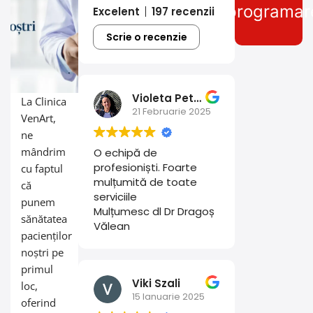
programar
Excelent
197 recenzii
Scrie o recenzie
Violeta Petrescu
La Clinica
21 Februarie 2025
VenArt,
ne
mândrim
O echipă de
profesioniști. Foarte
cu faptul
mulțumită de toate
că
serviciile
punem
Mulțumesc dl Dr Dragoș
sănătatea
Vălean
pacienților
noștri pe
primul
Viki Szali
loc,
15 Ianuarie 2025
oferind