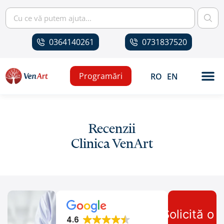
0364140261
0731837520
Programări
RO
EN
Recenzii
Clinica VenArt
Solicită o
4.6