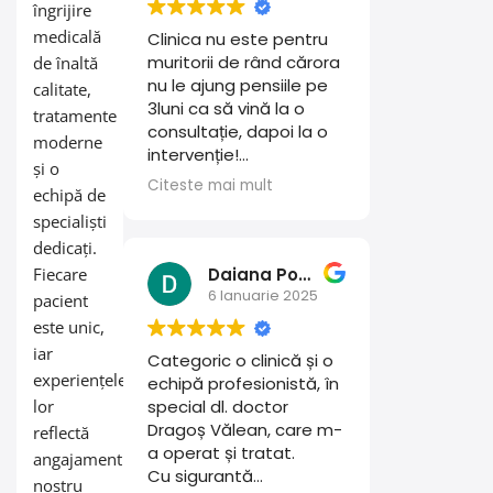
îngrijire
medicală
Clinica nu este pentru
muritorii de rând cărora
de înaltă
nu le ajung pensiile pe
calitate,
3luni ca să vină la o
tratamente
consultație, dapoi la o
moderne
intervenție!
și o
Ferească Dumnezeu să
Citeste mai mult
echipă de
avem nevoie!
specialiști
dedicați.
Daiana Pomian
Fiecare
6 Ianuarie 2025
pacient
este unic,
iar
Categoric o clinică și o
experiențele
echipă profesionistă, în
lor
special dl. doctor
Dragoș Vălean, care m-
reflectă
a operat și tratat.
angajamentul
Cu sigurantă
nostru