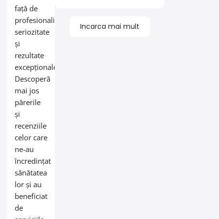
recomand.
față de
profesionalism,
Incarca mai mult
seriozitate
și
rezultate
excepționale.
Descoperă
mai jos
părerile
și
recenziile
celor care
ne-au
încredințat
sănătatea
lor și au
beneficiat
de