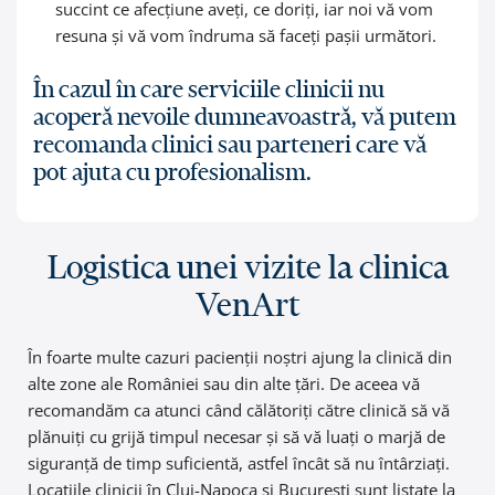
succint ce afecțiune aveți, ce doriți, iar noi vă vom
resuna și vă vom îndruma să faceți pașii următori.
În cazul în care serviciile clinicii nu
acoperă nevoile dumneavoastră, vă putem
recomanda clinici sau parteneri care vă
pot ajuta cu profesionalism.
Logistica unei vizite la clinica
VenArt
În foarte multe cazuri pacienții noștri ajung la clinică din
alte zone ale României sau din alte țări. De aceea vă
recomandăm ca atunci când călătoriți către clinică să vă
plănuiți cu grijă timpul necesar și să vă luați o marjă de
siguranță de timp suficientă, astfel încât să nu întârziați.
Locațiile clinicii în Cluj-Napoca și București sunt listate la