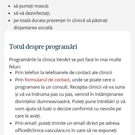
să purtați mască;
să vă dezinfectați;
pe toată durata prezenței în clinică să păstrați
disțantarea socială.
Totul despre programări
Programările la clinica VenArt se pot face în mai multe
feluri:
Prin telefon la telefoanele de contact ale clinicii
Prin
formularul de contact
, unde se poate cere o
programare la un consult. Recepția clinicii vă va suna
și vă va îndruma pas cu pas, venind în întâmpinarea
dorințelor dumneavoastră. Puteți pune întrebări și vă
vom ajuta să luați o decizie conformă cu nevoile pe
care le aveți.
Prin email: puteți trimite un email direct pe adresa
office@clinica-vasculara.ro în care să ne expuneți