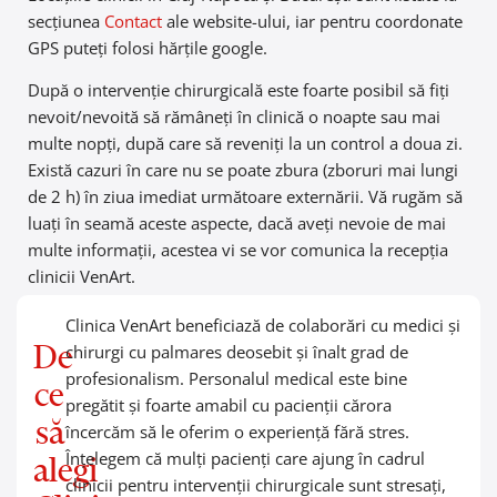
secțiunea
Contact
ale website-ului, iar pentru coordonate
GPS puteți folosi hărțile google.
După o intervenție chirurgicală este foarte posibil să fiți
nevoit/nevoită să rămâneți în clinică o noapte sau mai
multe nopți, după care să reveniți la un control a doua zi.
Există cazuri în care nu se poate zbura (zboruri mai lungi
de 2 h) în ziua imediat următoare externării. Vă rugăm să
luați în seamă aceste aspecte, dacă aveți nevoie de mai
multe informații, acestea vi se vor comunica la recepția
clinicii VenArt.
Clinica VenArt beneficiază de colaborări cu medici și
De
chirurgi cu palmares deosebit și înalt grad de
profesionalism. Personalul medical este bine
ce
pregătit și foarte amabil cu pacienții cărora
să
încercăm să le oferim o experiență fără stres.
Înțelegem că mulți pacienți care ajung în cadrul
alegi
clinicii pentru intervenții chirurgicale sunt stresați,