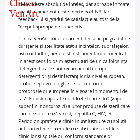
Clinica
ceea ce este absolut de înțeles, dar aproape în toate
VenArt
cazurile experiența este foarte pozitivă, iar
feedback-ul și gradul de satisfacție au fost de la
început aproape de superlativ.
Clinica VenArt pune un accent deosebit pe gradul de
curățenie și sterilitate atât a incintelor, suprafețelor,
așternuturilor, aerului și instrumentarului medical.
În acest sens folosim așternuturi de unică folosință,
detergenții care sunt recomandați în topul
detergenților și dezinfectanților la nivel european,
probele epidemiologice se fac conform
protocoalelor europene în vigoare în momentul de
față. Folosim aparate de difuzie foarte fină (vapori
super fini noncorozivi) a unor produse de sterilizare
care dezinfectează viruși, hepatita C, HIV, etc.
Periodic suprafețele clinicii sunt lustruite cu soluții
antibacteriene și ceruite cu substanțe specifice
clinicilor și spitalelor, conform standardelor