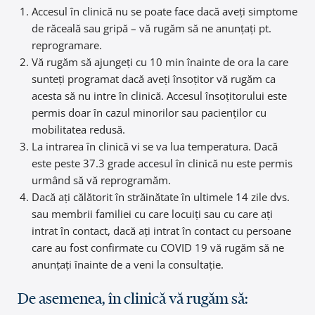
Accesul în clinică nu se poate face dacă aveți simptome
de răceală sau gripă – vă rugăm să ne anunțați pt.
reprogramare.
Vă rugăm să ajungeți cu 10 min înainte de ora la care
sunteți programat dacă aveți însoțitor vă rugăm ca
acesta să nu intre în clinică. Accesul însoțitorului este
permis doar în cazul minorilor sau pacienților cu
mobilitatea redusă.
La intrarea în clinică vi se va lua temperatura. Dacă
este peste 37.3 grade accesul în clinică nu este permis
urmând să vă reprogramăm.
Dacă ați călătorit în străinătate în ultimele 14 zile dvs.
sau membrii familiei cu care locuiți sau cu care ați
intrat în contact, dacă ați intrat în contact cu persoane
care au fost confirmate cu COVID 19 vă rugăm să ne
anunțați înainte de a veni la consultație.
De asemenea, în clinică vă rugăm să: