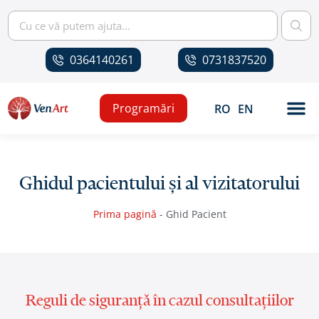
0364140261
0731837520
Programări
RO
EN
Ghidul pacientului și al vizitatorului
Prima pagină
-
Ghid Pacient
Reguli de siguranță în cazul consultațiilor