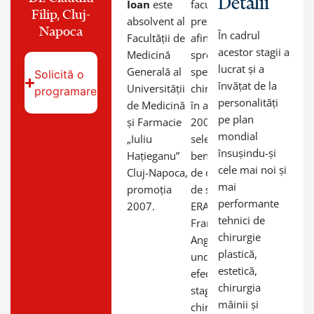
Detalii
Ioan
este
facultății a
Filip, Cluj-
absolvent al
prezentat o
Napoca
În cadrul
Facultății de
afinitate
acestor stagii a
Medicină
spre
lucrat și a
Generală al
specialitățile
Solicită o
învățat de la
Universității
chirurgicale,
programare
personalități
de Medicină
în anul
pe plan
și Farmacie
2005 a fost
mondial
„Iuliu
selectat și a
însușindu-și
Hațieganu”
beneficiat
cele mai noi și
Cluj-Napoca,
de o bursă
mai
promoția
de studiu
performante
2007.
ERASMUS în
tehnici de
Franța la
chirurgie
Angers
plastică,
unde a
estetică,
efectuat
chirurgia
stagii
mâinii și
chirurgicale;