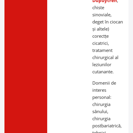
Dupuytren
,
chiste
sinoviale,
deget în ciocan
și altele)
corectțe
cicatrici,
tratament
chirurgical al
leziunilor
cutanante.
Domenii de
interes
personal:
chirurgia
sânului,
chirurgia
postbariatrică,
tehnici