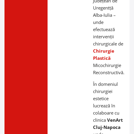
Județean de
Uregentță
Alba-Iulia –
unde
efectuează
intervenții
chirurgicale de
Chirurgie
Plastică
Micochirurgie
Reconstructivă.
În domeniul
chirurgiei
estetice
lucrează în
colaboare cu
clinica
VenArt
Cluj-Napoca