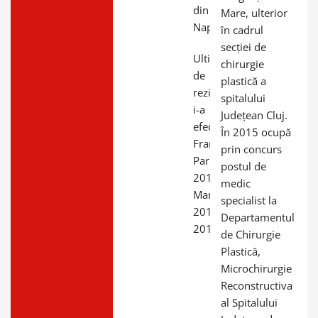
din Cluj-
Mare, ulterior
Napoca;
în cadrul
secției de
Ultimii ani
chirurgie
de
plastică a
rezidențiat
spitalului
i-a
Județean Cluj.
efectuat în
În 2015 ocupă
Franța:
prin concurs
Paris
postul de
2011,
medic
Martinique
specialist la
2012-
Departamentul
2013.
de Chirurgie
Plastică,
Microchirurgie
Reconstructiva
al Spitalului