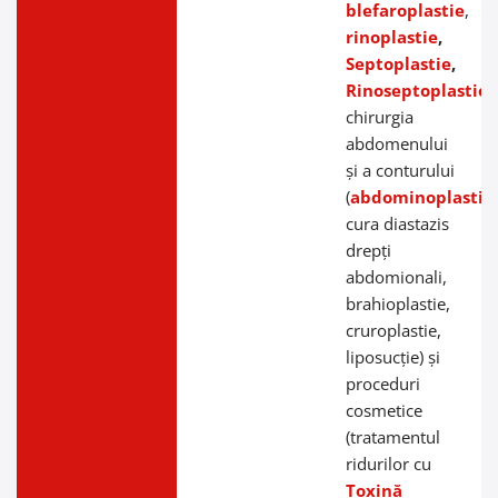
blefaroplastie
,
rinoplastie
,
Septoplastie
,
Rinoseptoplastie
)
chirurgia
abdomenului
și a conturului
(
abdominoplastie
cura diastazis
drepți
abdomionali,
brahioplastie,
cruroplastie,
liposucție) și
proceduri
cosmetice
(tratamentul
ridurilor cu
Toxină