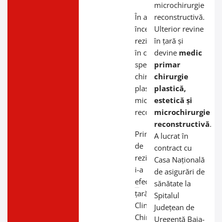
microchirurgie
În anul 2008 a
reconstructivă.
început
Ulterior revine
rezidențiatul
în țară și
în cadrul
devine
medic
specialității de
primar
chirurgie
chirurgie
plastică
plastică,
microchirurgie
estetică și
reconstructivă;
microchirurgie
reconstructivă
.
Primii ani
A lucrat în
de
contract cu
rezidențiat
Casa Națională
i-a
de asigurări de
efectuat în
sănătate la
țară la
Spitalul
Clinica
Județean de
Chirurgie I
Uregență Baia-