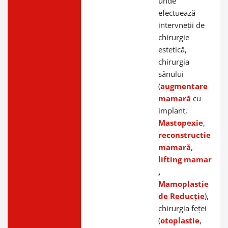
unde
efectuează
intervneții de
chirurgie
estetică,
chirurgia
sânului
(
augmentare
mamară
cu
implant,
Mastopexie
,
reconstructie
mamară
,
lifting mamar
,
Mamoplastie
de Reducție
),
chirurgia feței
(
otoplastie
,