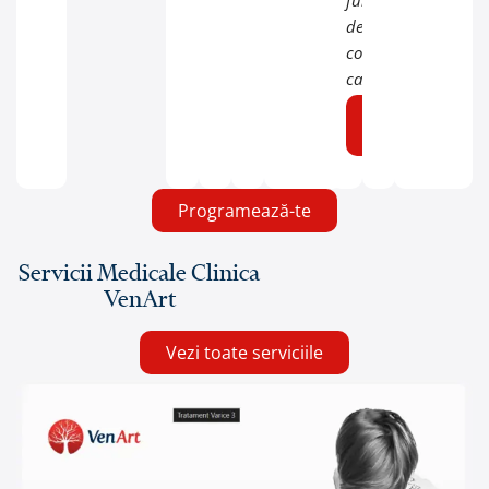
funcție
de
complexitatea
cazului.
Programează
o consultație
Programează-te
Servicii Medicale Clinica
VenArt
Vezi toate serviciile