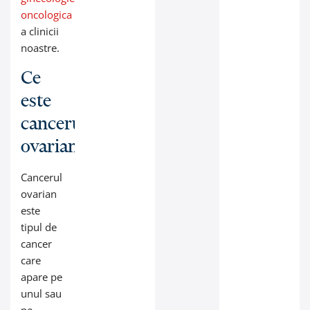
oncologica
a clinicii
noastre.
Ce
este
cancerul
ovarian?
Cancerul
ovarian
este
tipul de
cancer
care
apare pe
unul sau
pe