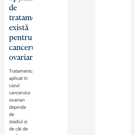
de
tratament
există
pentru
cancerul
ovarian?
Tratamentul
aplicat în
cazul
cancerului
ovarian
depinde
de
stadiul și
de cât de