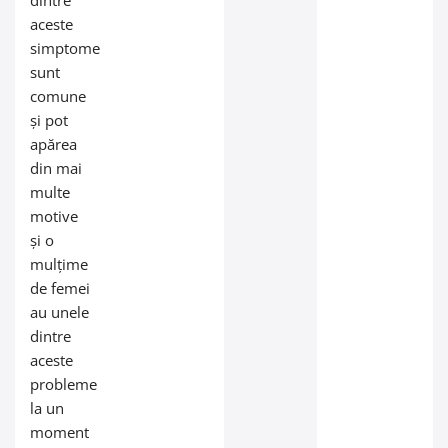
dintre
aceste
simptome
sunt
comune
și pot
apărea
din mai
multe
motive
și o
mulțime
de femei
au unele
dintre
aceste
probleme
la un
moment