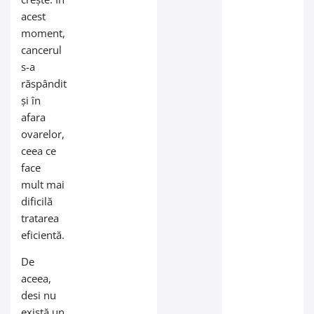
acest
moment,
cancerul
s-a
răspândit
și în
afara
ovarelor,
ceea ce
face
mult mai
dificilă
tratarea
eficientă.
De
aceea,
desi nu
există un