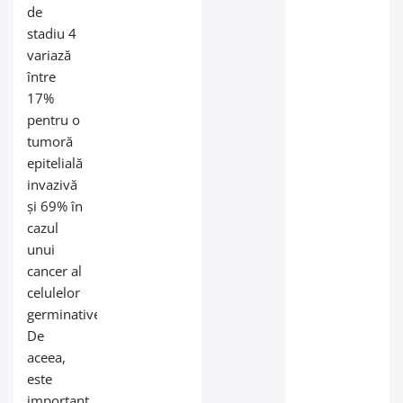
de
stadiu 4
variază
între
17%
pentru o
tumoră
epitelială
invazivă
și 69% în
cazul
unui
cancer al
celulelor
germinative.
De
aceea,
este
important