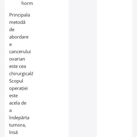
hormonală
Principala
metodă
de
abordare
a
cancerului
ovarian
este cea
chirurgicală.
Scopul
operației
este
acela de
a
îndepărta
tumora,
însă