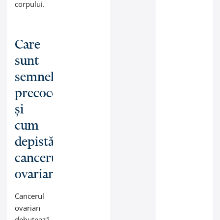
corpului.
Care
sunt
semnele
precoce
și
cum
depistăm
cancerul
ovarian?
Cancerul
ovarian
debutează