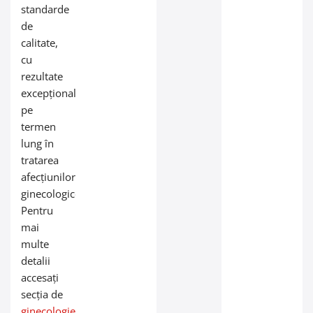
standarde
de
calitate,
cu
rezultate
excepționale
pe
termen
lung în
tratarea
afecțiunilor
ginecologice.
Pentru
mai
multe
detalii
accesați
secția de
ginecologie