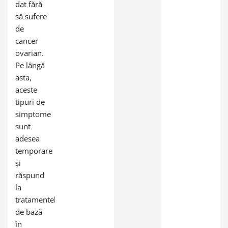
dat fără
să sufere
de
cancer
ovarian.
Pe lângă
asta,
aceste
tipuri de
simptome
sunt
adesea
temporare
și
răspund
la
tratamentele
de bază
în