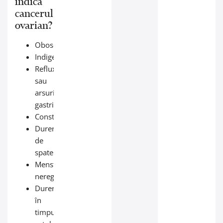
indica
cancerul
ovarian?
Oboseală
Indigestie
Reflux
sau
arsuri
gastrice
Constipație
Dureri
de
spate
Menstruații
neregulate
Dureri
în
timpul