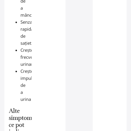
de
a
mânca
Senzație
rapidă
de
sațietate
Creșterea
frecvenței
urinare
Creșterea
impulsului
de
a
urina
Alte
simptome
ce pot