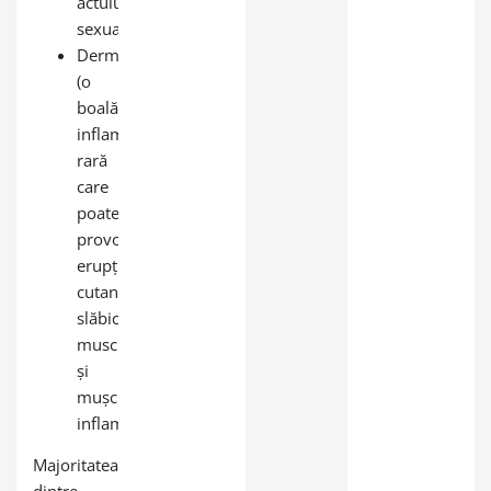
actului
sexual
Dermatomiozită
(o
boală
inflamatorie
rară
care
poate
provoca
erupții
cutanate,
slăbiciune
musculară
și
mușchi
inflamați)
Majoritatea