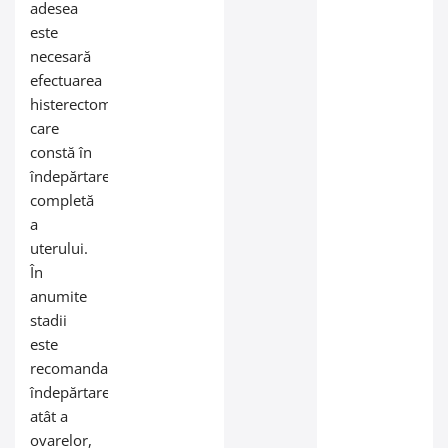
adesea
este
necesară
efectuarea
histerectomiei,
care
constă în
îndepărtarea
completă
a
uterului.
În
anumite
stadii
este
recomandată
îndepărtarea
atât a
ovarelor,