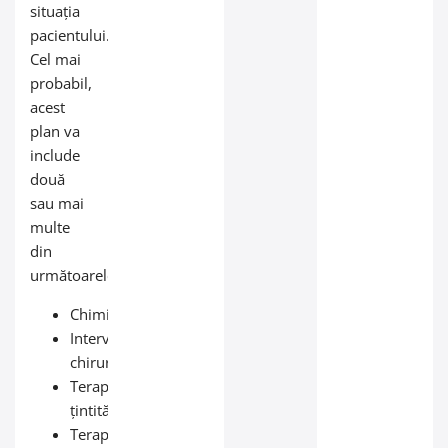
situația
pacientului.
Cel mai
probabil,
acest
plan va
include
două
sau mai
multe
din
următoarele:
Chimioterapie
Intervenție
chirurgicală
Terapie
țintită
Terapie