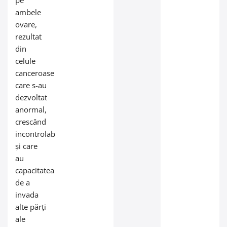
ambele
ovare,
rezultat
din
celule
canceroase
care s-au
dezvoltat
anormal,
crescând
incontrolabil
și care
au
capacitatea
de a
invada
alte părți
ale