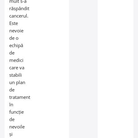
mult s-a
răspândit
cancerul.
Este
nevoie
de o
echipă
de
medici
care va
stabili
un plan
de
tratament
în
funcție
de
nevoile
și