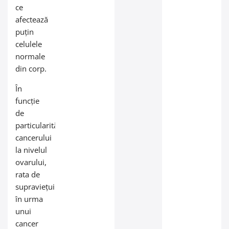
ce
afectează
puțin
celulele
normale
din corp.
În
funcție
de
particularitățile
cancerului
la nivelul
ovarului,
rata de
supraviețuire
în urma
unui
cancer