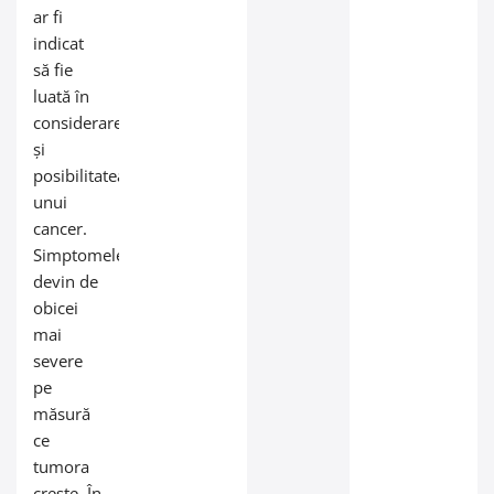
ar fi
indicat
să fie
luată în
considerare
și
posibilitatea
unui
cancer.
Simptomele
devin de
obicei
mai
severe
pe
măsură
ce
tumora
crește. În