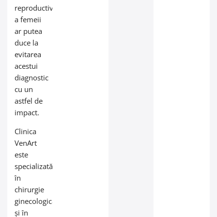
reproductivă
a femeii
ar putea
duce la
evitarea
acestui
diagnostic
cu un
astfel de
impact.
Clinica
VenArt
este
specializată
în
chirurgie
ginecologică
și în