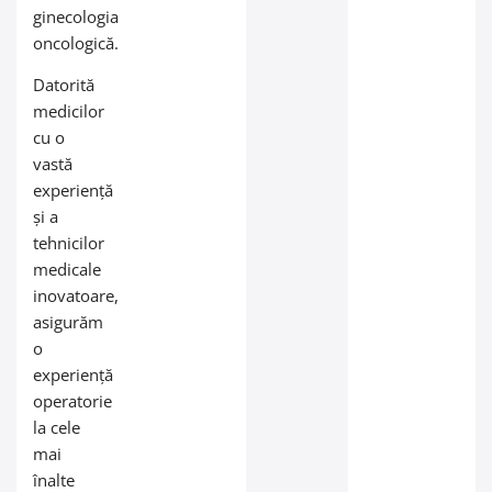
ginecologia
oncologică.
Datorită
medicilor
cu o
vastă
experiență
și a
tehnicilor
medicale
inovatoare,
asigurăm
o
experiență
operatorie
la cele
mai
înalte