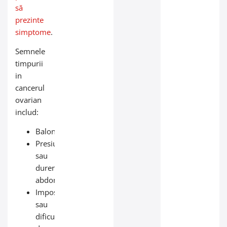
să
prezinte
simptome
.
Semnele
timpurii
in
cancerul
ovarian
includ:
Balonare
Presiune
sau
durere
abdominală
Imposibilitatea
sau
dificultatea