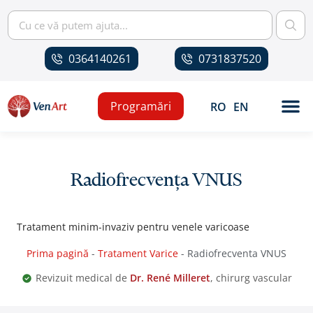
0364140261
0731837520
Programări
RO
EN
Radiofrecvența VNUS
Tratament minim-invaziv pentru venele varicoase
Prima pagină
-
Tratament Varice
-
Radiofrecventa VNUS
Revizuit medical de
Dr. René Milleret
, chirurg vascular