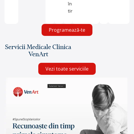
în
timp.
Programează-te
Servicii Medicale Clinica
VenArt
Vezi toate serviciile