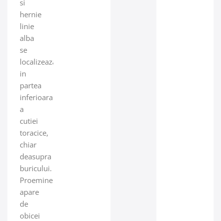
si
hernie
linie
alba
se
localizeaza
in
partea
inferioara
a
cutiei
toracice,
chiar
deasupra
buricului.
Proeminenta
apare
de
obicei