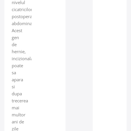
nivelul
cicatricilor
postoperatorii
abdominale.
Acest
gen
de
hernie,
incizionala,
poate
sa
apara
si
dupa
trecerea
mai
multor
ani de
zile