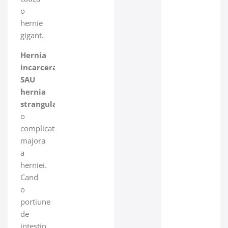
o
hernie
gigant.
Hernia
incarcerata
SAU
hernia
strangulata
reprezinta
o
complicatie
majora
a
herniei.
Cand
o
portiune
de
intestin