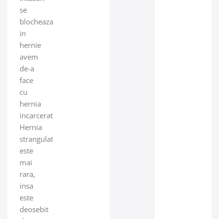
se
blocheaza
in
hernie
avem
de-a
face
cu
hernia
incarcerata.
Hernia
strangulata
este
mai
rara,
insa
este
deosebit