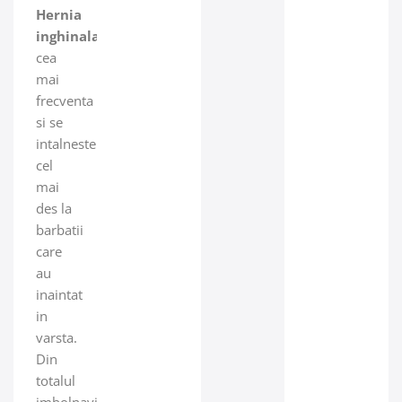
Hernia
inghinala
este
cea
mai
frecventa
si se
intalneste
cel
mai
des la
barbatii
care
au
inaintat
in
varsta.
Din
totalul