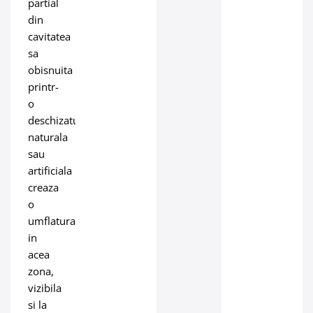
partial
din
cavitatea
sa
obisnuita
printr-
o
deschizatura
naturala
sau
artificiala
creaza
o
umflatura
in
acea
zona,
vizibila
si la