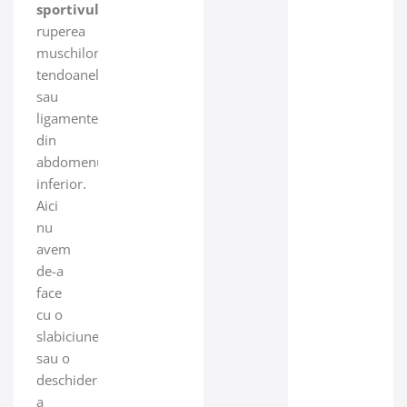
sportivului
presupune
ruperea
muschilor,
tendoanelor
sau
ligamentelor
din
abdomenul
inferior.
Aici
nu
avem
de-a
face
cu o
slabiciune
sau o
deschidere
a