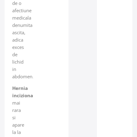
de o
afectiune
medicala
denumita
ascita,
adica
exces
de
lichid
in
abdomen.
Hernia
incizionala
este
mai
rara
si
apare
la la