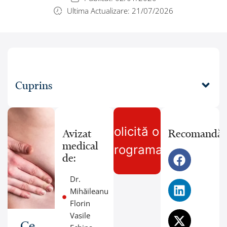
Ultima Actualizare: 21/07/2026
Cuprins
Solicită o
Avizat
Recomandă:
medical
programare
de:
Dr.
Mihăileanu
Florin
Vasile
Ce