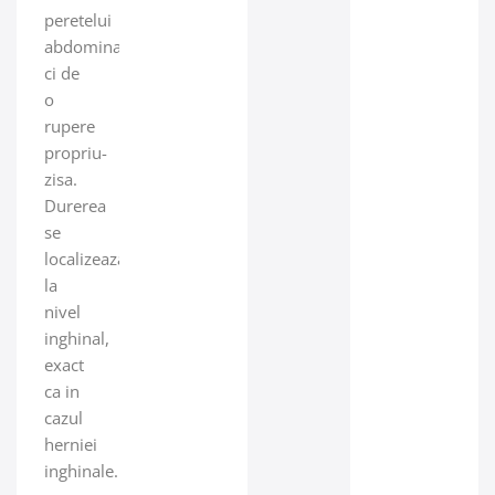
peretelui
abdominal,
ci de
o
rupere
propriu-
zisa.
Durerea
se
localizeaza
la
nivel
inghinal,
exact
ca in
cazul
herniei
inghinale.