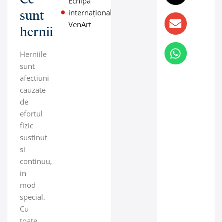
Echipa
internațională
sunt
VenArt
herniile?
Herniile
sunt
afectiuni
cauzate
de
efortul
fizic
sustinut
si
continuu,
in
mod
special.
Cu
toate