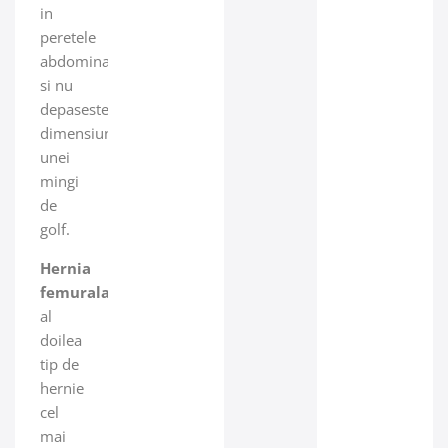
in
peretele
abdominal
si nu
depaseste
dimensiunea
unei
mingi
de
golf.
Hernia
femurala
este
al
doilea
tip de
hernie
cel
mai