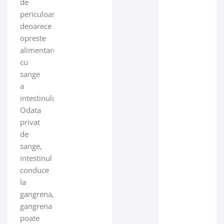
de
periculoasa
deoarece
opreste
alimentarea
cu
sange
a
intestinului.
Odata
privat
de
sange,
intestinul
conduce
la
gangrena,
gangrena
poate