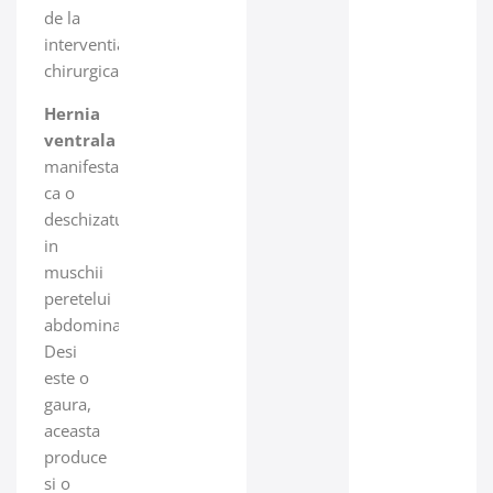
de la
interventia
chirurgicala.
Hernia
ventrala
se
manifesta
ca o
deschizatura
in
muschii
peretelui
abdominal.
Desi
este o
gaura,
aceasta
produce
si o