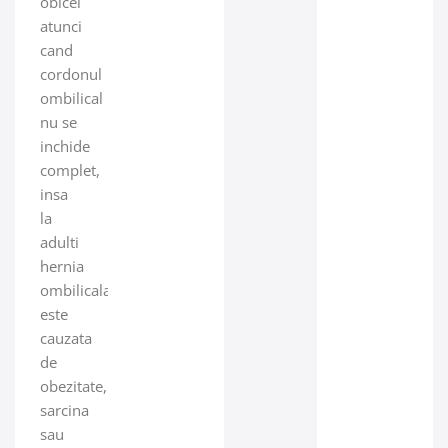
obicei
atunci
cand
cordonul
ombilical
nu se
inchide
complet,
insa
la
adulti
hernia
ombilicala
este
cauzata
de
obezitate,
sarcina
sau