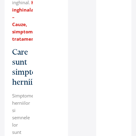
inghinal.
Hernia
inghinala
–
Cauze,
simptome,
tratament
Care
sunt
simptomele
herniilor?
Simptomele
herniilor
si
semnele
lor
sunt