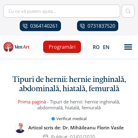
0364140261
0731837520
Programări
RO
EN
Tipuri de hernii: hernie inghinală,
abdominală, hiatală, femurală
Prima pagină
-
Tipuri de hernii: hernie inghinală,
abdominală, hiatală, femurală
Verificat medical
Articol scris de:
Dr. Mihăileanu Florin Vasile
Publicat:
02/01/2020