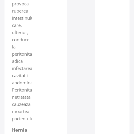
provoca
ruperea
intestinului
care,
ulterior,
conduce
la
peritonita,
adica
infectarea
cavitatii
abdominale.
Peritonita
netratata
cauzeaza
moartea
pacientului.
Hernia