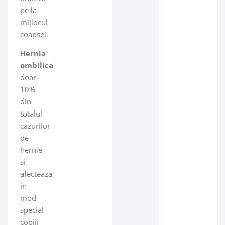
pe la
mijlocul
coapsei.
Hernia
ombilicala
reprezinta
doar
10%
din
totalul
cazurilor
de
hernie
si
afecteaza
in
mod
special
copiii