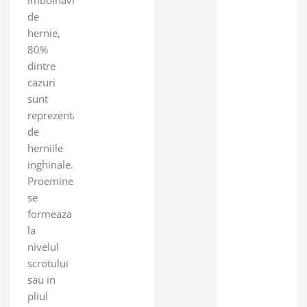
imbolnavirilor
de
hernie,
80%
dintre
cazuri
sunt
reprezentate
de
herniile
inghinale.
Proeminentele
se
formeaza
la
nivelul
scrotului
sau in
pliul