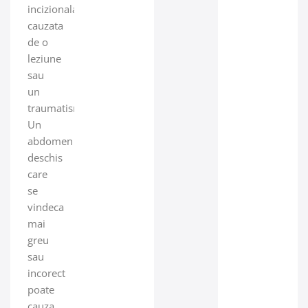
incizionala
cauzata
de o
leziune
sau
un
traumatism.
Un
abdomen
deschis
care
se
vindeca
mai
greu
sau
incorect
poate
cauza