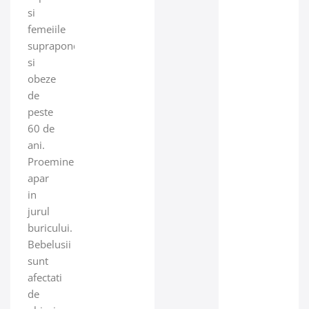
si
femeiile
supraponderale
si
obeze
de
peste
60 de
ani.
Proeminentele
apar
in
jurul
buricului.
Bebelusii
sunt
afectati
de