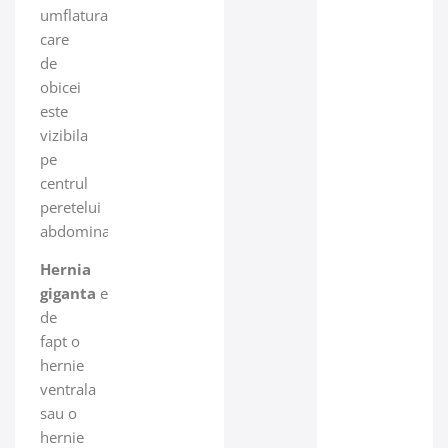
umflatura
care
de
obicei
este
vizibila
pe
centrul
peretelui
abdominal.
Hernia
giganta
este
de
fapt o
hernie
ventrala
sau o
hernie