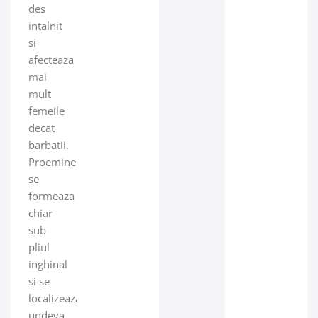
des
intalnit
si
afecteaza
mai
mult
femeile
decat
barbatii.
Proeminentele
se
formeaza
chiar
sub
pliul
inghinal
si se
localizeaza
undeva