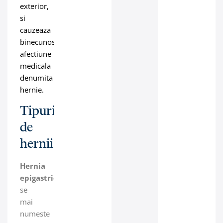
exterior,
si
cauzeaza
binecunoscuta
afectiune
medicala
denumita
hernie.
Tipuri
de
hernii
Hernia
epigastrica
care
se
mai
numeste