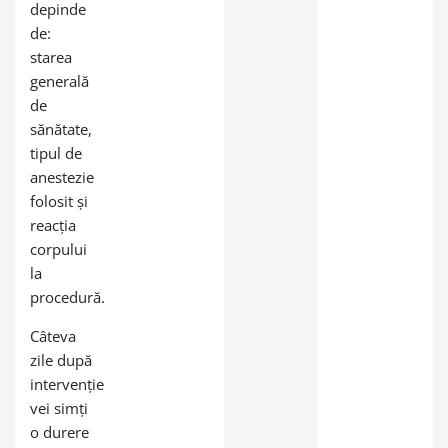
depinde
de:
starea
generală
de
sănătate,
tipul de
anestezie
folosit și
reacția
corpului
la
procedură.
Câteva
zile după
intervenție
vei simți
o durere