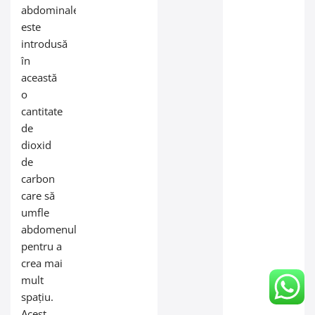
abdominale
este
introdusă
în
această
o
cantitate
de
dioxid
de
carbon
care să
umfle
abdomenul
pentru a
crea mai
mult
spațiu.
Acest