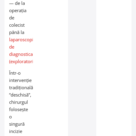
— de la
operația
de
colecist
până la
laparoscopia
de
diagnosticare
(exploratorie)
.
Într-o
intervenție
tradițională
“deschisă”,
chirurgul
folosește
o
singură
incizie