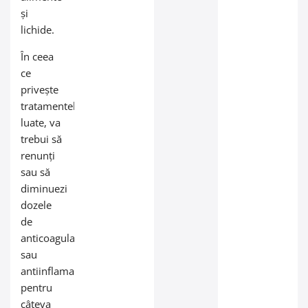
și
lichide.
În ceea
ce
privește
tratamentele
luate, va
trebui să
renunți
sau să
diminuezi
dozele
de
anticoagulante
sau
antiinflamatorii
pentru
câteva