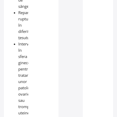
de
sânge;
Repararea
rupturilor
în
diferite
țesuturi;
Intervenții
în
sfera
ginecologică
pentru
tratarea
unor
patologiei
ovariene
sau
trompelor
uteine;