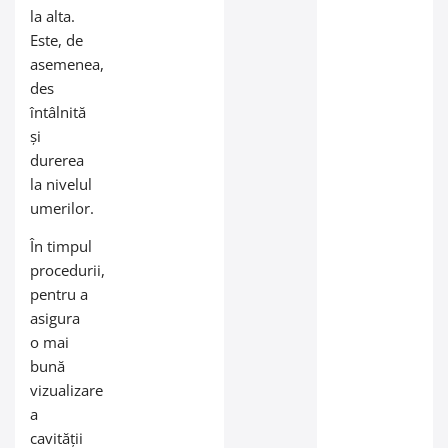
la alta.
Este, de
asemenea,
des
întâlnită
și
durerea
la nivelul
umerilor.
În timpul
procedurii,
pentru a
asigura
o mai
bună
vizualizare
a
cavității