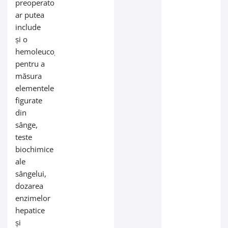
preoperatorie
ar putea
include
și o
hemoleucograma,
pentru a
măsura
elementele
figurate
din
sânge,
teste
biochimice
ale
sângelui,
dozarea
enzimelor
hepatice
și