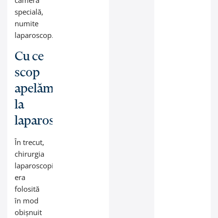
cameră
specială,
numite
laparoscop.
Cu ce
scop
apelăm
la
laparoscopie?
În trecut,
chirurgia
laparoscopică
era
folosită
în mod
obișnuit