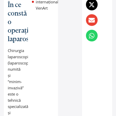
internațională
În ce
VenArt
constă
o
operație
laparoscopică?
Chirurgia
laparoscopică
(laparoscopie),
numită
și
“minim-
invazivă”
este o
tehnică
specializată
și