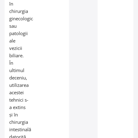
în
chirurgia
ginecologică
sau
patologii
ale
vezicii
biliare.
În
ultimul
deceniu,
utilizarea
acestei
tehnici s-
a extins
și în
chirurgia
intestinală
datorită