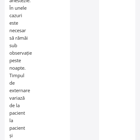
anestezie.
În unele
cazuri
este
necesar
să rămâi
sub
observație
peste
noapte.
Timpul
de
externare
variază
de la
pacient
la
pacient
și