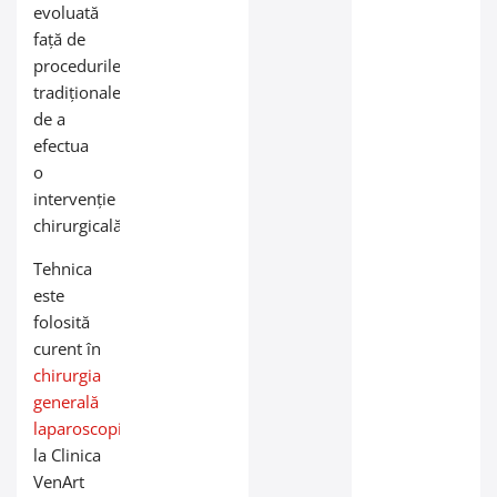
evoluată
față de
procedurile
tradiționale
de a
efectua
o
intervenție
chirurgicală.
Tehnica
este
folosită
curent în
chirurgia
generală
laparoscopică
la Clinica
VenArt