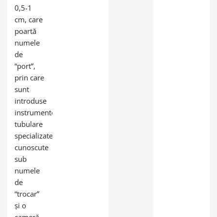
0,5-1
cm, care
poartă
numele
de
“port”,
prin care
sunt
introduse
instrumente
tubulare
specializate,
cunoscute
sub
numele
de
“trocar”
și o