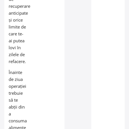
recuperare
anticipate
și orice
limite de
care te-
ai putea
lovi în
zilele de
refacere.
Înainte
de ziua
operației
trebuie
să te
abții din
a
consuma
alimente