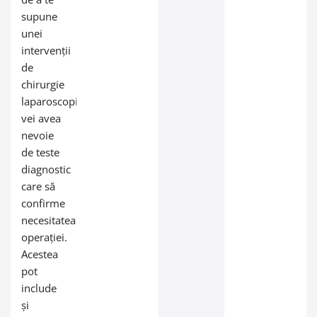
supune
unei
intervenții
de
chirurgie
laparoscopică,
vei avea
nevoie
de teste
diagnostic
care să
confirme
necesitatea
operației.
Acestea
pot
include
și