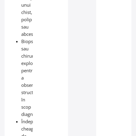
unui
chist,
polip
sau
abces;
Biopsii
sau
chirurgie
exploratorie
pentru
a
observa
structurile
în
scop
diagnostic;
Îndepărtarea
cheagurilor