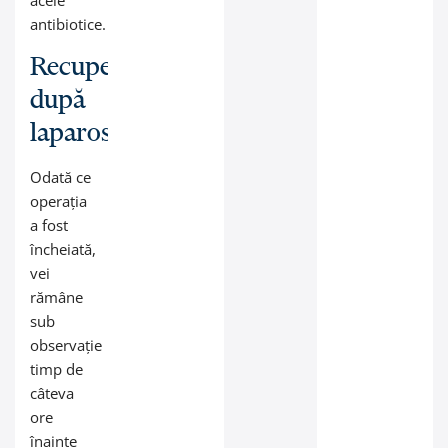
acele
antibiotice.
Recuperarea
după
laparoscopie
Odată ce
operația
a fost
încheiată,
vei
rămâne
sub
observație
timp de
câteva
ore
înainte