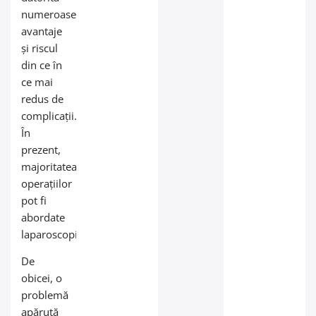
numeroaselor
avantaje
și riscul
din ce în
ce mai
redus de
complicații.
În
prezent,
majoritatea
operațiilor
pot fi
abordate
laparoscopic.
De
obicei, o
problemă
apărută