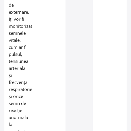
de
externare.
Îți vor fi
monitorizate
semnele
vitale,
cum ar fi
pulsul,
tensiunea
arterială
și
frecvența
respiratorie
și orice
semn de
reacție
anormală
la