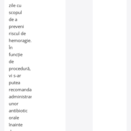
zile cu
scopul
de a
preveni
riscul de
hemoragie.
În
funcție
de
procedură,
vi s-ar
putea
recomanda
administrarea
unor
antibiotic
orale
înainte