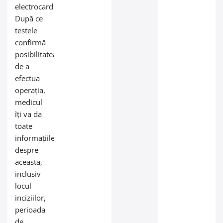
electrocardiogramă.
După ce
testele
confirmă
posibilitatea
de a
efectua
operația,
medicul
îți va da
toate
informațiile
despre
aceasta,
inclusiv
locul
inciziilor,
perioada
de