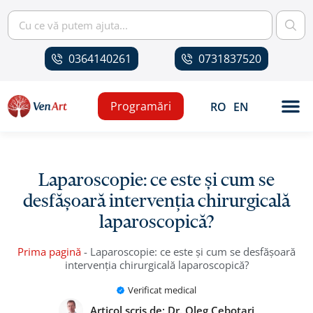
0364140261
0731837520
Programări
RO
EN
Laparoscopie: ce este și cum se
desfășoară intervenția chirurgicală
laparoscopică?
Prima pagină
-
Laparoscopie: ce este și cum se desfășoară
intervenția chirurgicală laparoscopică?
Verificat medical
Articol scris de:
Dr. Oleg Cebotari