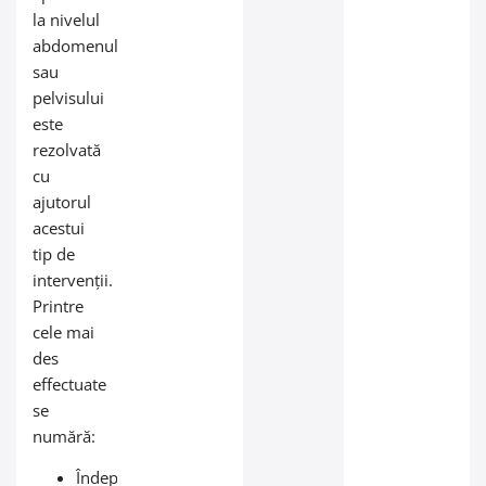
la nivelul
abdomenului
sau
pelvisului
este
rezolvată
cu
ajutorul
acestui
tip de
intervenții.
Printre
cele mai
des
effectuate
se
numără:
Îndepărtarea