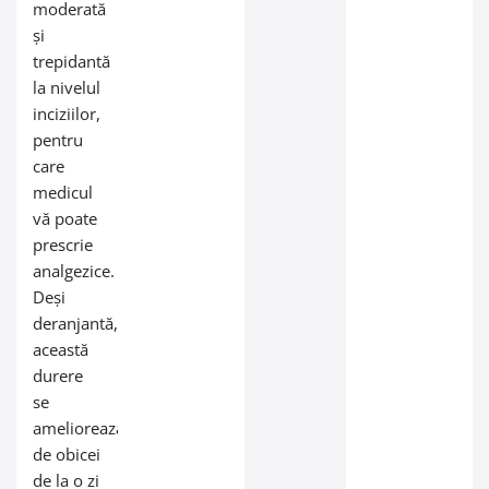
moderată
și
trepidantă
la nivelul
inciziilor,
pentru
care
medicul
vă poate
prescrie
analgezice.
Deși
deranjantă,
această
durere
se
ameliorează
de obicei
de la o zi