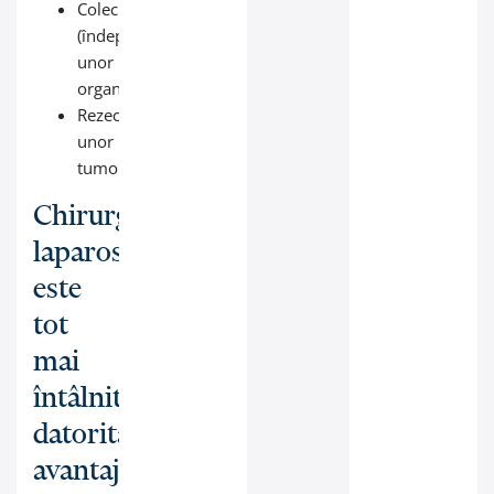
Colecistectomie/apendicectomie
(îndepărtarea
unor
organe);
Rezecția
unor
tumori.
Chirurgia
laparoscopică
este
tot
mai
întâlnită
datorită
avantajelor