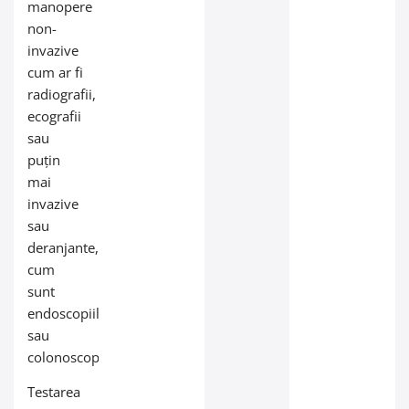
manopere
non-
invazive
cum ar fi
radiografii,
ecografii
sau
puțin
mai
invazive
sau
deranjante,
cum
sunt
endoscopiile
sau
colonoscopiile.
Testarea