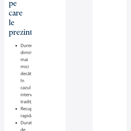
pe
care
le
prezintă:
Dureri
diminuate,
mai
mici
decât
în
cazul
intervenției
tradiționale;
Recuparare
rapidă;
Durata
de