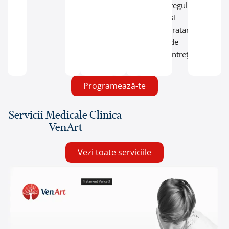
regulată
și
tratamentul
de
întreținere.
Programează-te
Servicii Medicale Clinica
VenArt
Vezi toate serviciile