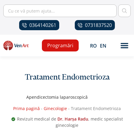
0364140261
0731837520
Programări
RO
EN
Tratament Endometrioza
Apendicectomia laparoscopică
Prima pagină
-
Ginecologie
-
Tratament Endometrioza
Revizuit medical de
Dr. Harșa Radu
, medic specialist
ginecologie