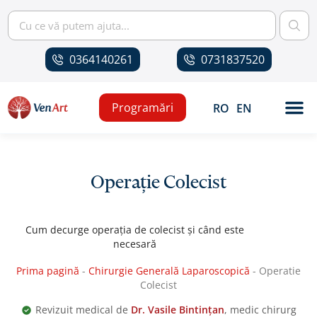
0364140261
0731837520
Programări
RO
EN
Operație Colecist
Cum decurge operația de colecist și când este
necesară
Prima pagină
-
Chirurgie Generală Laparoscopică
-
Operatie
Colecist
Revizuit medical de
Dr. Vasile Bintințan
, medic chirurg